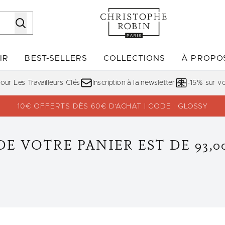
Passer au contenu principal
IR
BEST-SELLERS
COLLECTIONS
À PROPO
Accédez au sous-menu (DÉCOUVRIR)
Accédez au sous-menu (BE
ur Les Travailleurs Clés
Inscription à la newsletter
-15% sur 
10€ OFFERTS DÈS 60€ D’ACHAT | CODE : GLOSSY
E VOTRE PANIER EST DE 93,0