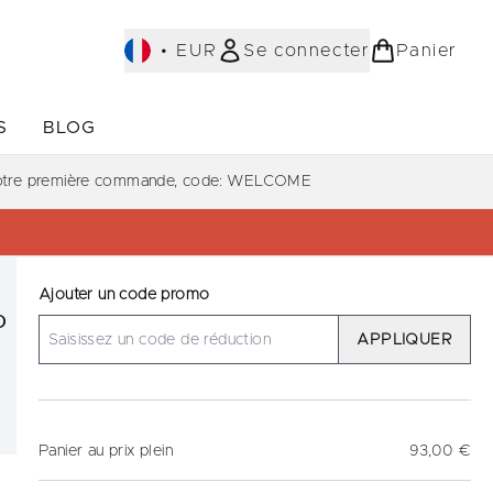
•
EUR
Se connecter
Panier
S
BLOG
ST-SELLERS)
Accédez au sous-menu (COLLECTIONS)
Accédez au sous-menu (À PROPOS)
votre première commande, code: WELCOME
Ajouter un code promo
0
APPLIQUER
Panier au prix plein
93,00 €