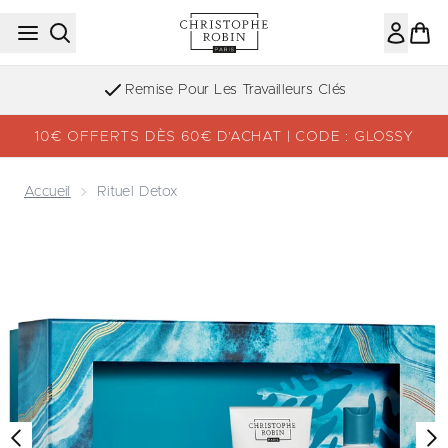
Passer au contenu principal
Remise Pour Les Travailleurs Clés
10€ OFFERTS DÈS 60€ D’ACHAT | CODE : GLOSSY
Accueil
Rituel Detox
Now showing image 1 Rituel Detox