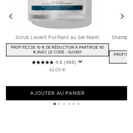
Scrub Lavant Purifiant au Sel Marin
Shampooi
PROFITEZ DE 10 € DE RÉDUCTION À PARTIR DE 60
€ AVEC LE CODE : GLOSSY
PROFITEZ 
4.8
(488)
42,00 €
AJOUTER AU PANIER
Showing slide 1