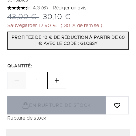
sensibles
4.3
(6)
Rédiger un avis
Lire
6
Prix de vente :
Prix ​​actuel :
43,00 €
30,10 €
avis.
Lien
Sauvegarder 12,90 €
( 30 % de remise )
sur
la
PROFITEZ DE 10 € DE RÉDUCTION À PARTIR DE 60
même
€ AVEC LE CODE : GLOSSY
page.
QUANTITÉ:
EN RUPTURE DE STOCK
Rupture de stock