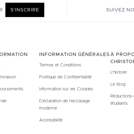
R
S'INSCRIRE
SUIVEZ N
FORMATION
INFORMATION GÉNÉRALES
À PROPO
CHRISTO
e
Termes et Conditions
L'histoire
livraison
Politique de Confidentialité
Le blog
boursements
Information sur les Cookies
Réductions 
nde
Déclaration de l'esclavage
étudiants
moderne
Accessibilité