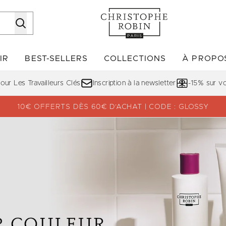
Passer au contenu principal
IR
BEST-SELLERS
COLLECTIONS
À PROPO
Accédez au sous-menu (DÉCOUVRIR)
Accédez au sous-menu (BE
ur Les Travailleurs Clés
Inscription à la newsletter
-15% sur 
10€ OFFERTS DÈS 60€ D’ACHAT | CODE : GLOSSY