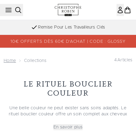
Passer au contenu principal
Remise Pour Les Travailleurs Clés
10€ OFFERTS DÈS 60€ D’ACHAT | CODE : GLOSSY
4
Articles
Home
Collections
LE RITUEL BOUCLIER
COULEUR
Une belle couleur ne peut exister sans soins adaptés. Le
rituel bouclier couleur offre un soin complet aux cheveux
colorés, décolorés et/ou méchés. Pour une couleur
lumineuse, belle et intense, durablement.
En savoir plus