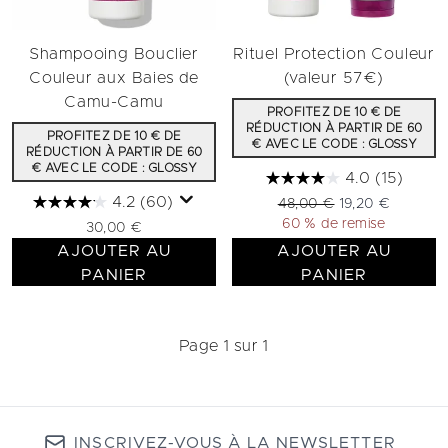
Shampooing Bouclier
Rituel Protection Couleur
Couleur aux Baies de
(valeur 57€)
Camu-Camu
PROFITEZ DE 10 € DE
RÉDUCTION À PARTIR DE 60
PROFITEZ DE 10 € DE
€ AVEC LE CODE : GLOSSY
RÉDUCTION À PARTIR DE 60
€ AVEC LE CODE : GLOSSY
4.0
(15)
4.2
(60)
Prix de vente :
Prix ​​actuel :
48,00 €
19,20 €
60 % de remise
30,00 €
AJOUTER AU
AJOUTER AU
PANIER
PANIER
Page 1 sur 1
INSCRIVEZ-VOUS À LA NEWSLETTER