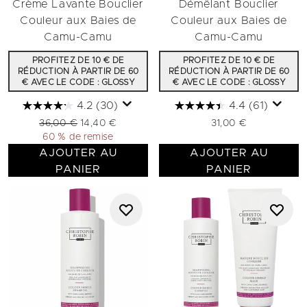
Crème Lavante Bouclier
Démêlant Bouclier
Couleur aux Baies de
Couleur aux Baies de
Camu-Camu
Camu-Camu
PROFITEZ DE 10 € DE
PROFITEZ DE 10 € DE
RÉDUCTION À PARTIR DE 60
RÉDUCTION À PARTIR DE 60
€ AVEC LE CODE : GLOSSY
€ AVEC LE CODE : GLOSSY
4.2
(30)
4.4
(61)
Prix de vente :
Prix ​​actuel :
36,00 €
14,40 €
31,00 €
60 % de remise
AJOUTER AU
AJOUTER AU
PANIER
PANIER