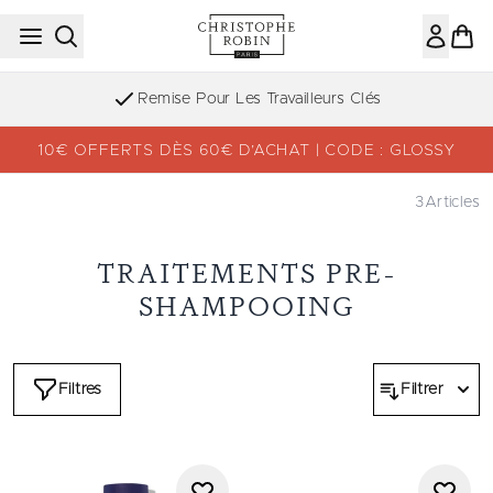
Passer au contenu principal
Remise Pour Les Travailleurs Clés
10€ OFFERTS DÈS 60€ D’ACHAT | CODE : GLOSSY
3
Articles
TRAITEMENTS PRE-
SHAMPOOING
Filtres
Filtrer