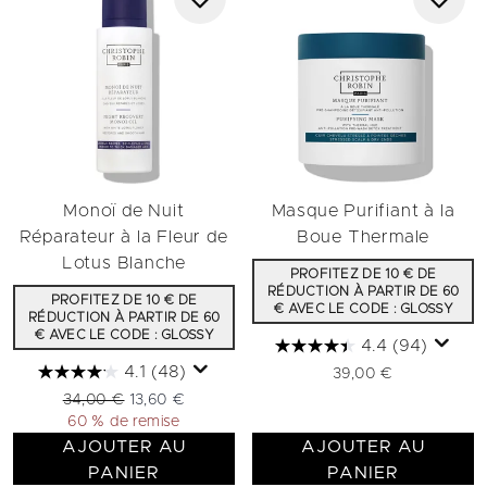
Monoï de Nuit
Masque Purifiant à la
Réparateur à la Fleur de
Boue Thermale
Lotus Blanche​
PROFITEZ DE 10 € DE
RÉDUCTION À PARTIR DE 60
PROFITEZ DE 10 € DE
€ AVEC LE CODE : GLOSSY
RÉDUCTION À PARTIR DE 60
€ AVEC LE CODE : GLOSSY
4.4
(94)
4.1
(48)
39,00 €
Prix de vente :
Prix ​​actuel :
34,00 €
13,60 €
60 % de remise
AJOUTER AU
AJOUTER AU
PANIER
PANIER