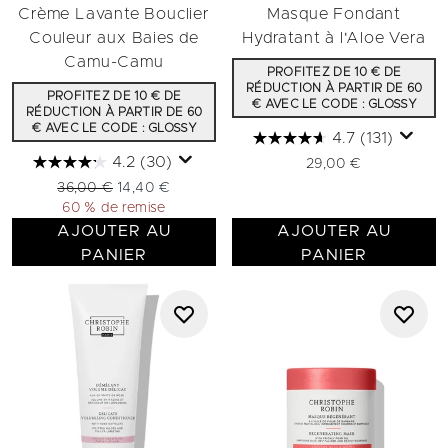
Crème Lavante Bouclier
Masque Fondant
Couleur aux Baies de
Hydratant à l'Aloe Vera
Camu-Camu
PROFITEZ DE 10 € DE
RÉDUCTION À PARTIR DE 60
PROFITEZ DE 10 € DE
€ AVEC LE CODE : GLOSSY
RÉDUCTION À PARTIR DE 60
€ AVEC LE CODE : GLOSSY
4.7
(131)
4.2
(30)
29,00 €
Prix de vente :
Prix ​​actuel :
36,00 €
14,40 €
60 % de remise
AJOUTER AU
AJOUTER AU
PANIER
PANIER