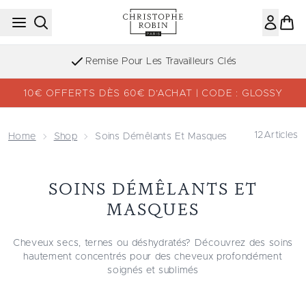
Passer au contenu principal
Remise Pour Les Travailleurs Clés
10€ OFFERTS DÈS 60€ D’ACHAT | CODE : GLOSSY
12
Articles
Home
Shop
Soins Démêlants Et Masques
SOINS DÉMÊLANTS ET
MASQUES
Cheveux secs, ternes ou déshydratés? Découvrez des soins
hautement concentrés pour des cheveux profondément
soignés et sublimés