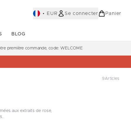
•
EUR
Se connecter
Panier
S
BLOG
ST-SELLERS)
Accédez au sous-menu (COLLECTIONS)
Accédez au sous-menu (À PROPOS)
votre première commande, code: WELCOME
9
Articles
mées aux extraits de rose,
s.