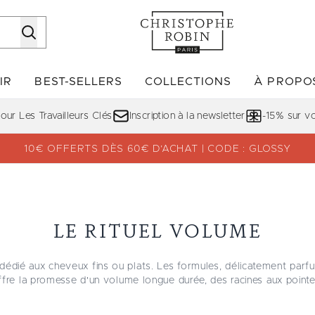
Passer au contenu principal
IR
BEST-SELLERS
COLLECTIONS
À PROPO
Accédez au sous-menu (DÉCOUVRIR)
Accédez au sous-menu (BE
ur Les Travailleurs Clés
Inscription à la newsletter
-15% sur 
10€ OFFERTS DÈS 60€ D’ACHAT | CODE : GLOSSY
LE RITUEL VOLUME
 dédié aux cheveux fins ou plats. Les formules, délicatement parfu
ffre la promesse d'un volume longue durée, des racines aux pointe