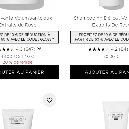
avante Volumisante aux
Shampooing Délicat Vo
Extraits de Rose
Extraits De Ros
Z DE 10 € DE RÉDUCTION À
PROFITEZ DE 10 € DE RÉD
 60 € AVEC LE CODE : GLOSSY
PARTIR DE 60 € AVEC LE COD
4.3
(347)
4.2
(84)
Prix de vente :
Prix ​​actuel :
43,00 €
34,40 €
30,00 €
20 % de remise
OUTER AU PANIER
AJOUTER AU PAN