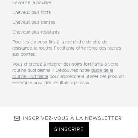
Favorise la pousse
Cheveux plus forts
Cheveux plus denses
Cheveux plus résistants
Pour les cheveux fins à la recherche de plus de
résistance, la routine Fortifiante offre force des racines
aux pointes.
Vous cherchez à intégrer des soins fortifiants à votre
routine quotidienne ? Découvrez notre
guide de la
routine Fortifiante
pour apprendre à utiliser ces produits
ensemble pour des résultats optimaux.
INSCRIVEZ-VOUS À LA NEWSLETTER
S'INSCRIRE