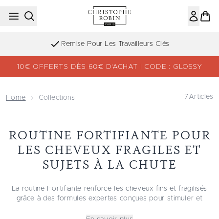
Passer au contenu principal
Remise Pour Les Travailleurs Clés
10€ OFFERTS DÈS 60€ D’ACHAT | CODE : GLOSSY
7
Articles
Home
Collections
ROUTINE FORTIFIANTE POUR
LES CHEVEUX FRAGILES ET
SUJETS À LA CHUTE
La routine Fortifiante renforce les cheveux fins et fragilisés
grâce à des formules expertes conçues pour stimuler et
revitaliser le cuir chevelu et la fibre capillaire.
Ce rituel réunit un
shampooing
léger, un
démêlant
hydratant et