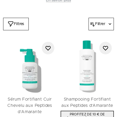
En savoir plus
un
sérum ciblé pour le cuir chevelu
, formulés pour aider à
réduire la chute des cheveux due à la casse tout en offrant un
fini plus dense et plus résistant.
Chaque produit de la routine aide à renforcer le cuir chevelu
Filtres
Filtrer
et les longueurs. Les textures restent légères et raffinées,
préservant le mouvement naturel tout en aidant à densifier, à
revitaliser et à stimuler la pousse.
Sérum Fortifiant Cuir
Shampooing Fortifiant
Chevelu aux Peptides
aux Peptides d'Amarante
d'Amarante
PROFITEZ DE 10 € DE