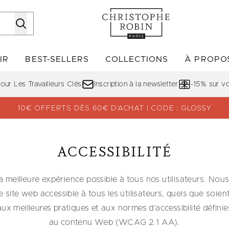
Passer au contenu principal
IR
BEST-SELLERS
COLLECTIONS
À PROPO
Accédez au sous-menu (DÉCOUVRIR)
Accédez au sous-menu (BE
ur Les Travailleurs Clés
Inscription à la newsletter
-15% sur 
10€ OFFERTS DÈS 60€ D’ACHAT | CODE : GLOSSY
ACCESSIBILITÉ
 meilleure expérience possible à tous nos utilisateurs. N
 site web accessible à tous les utilisateurs, quels que soien
eilleures pratiques et aux normes d’accessibilité définies p
au contenu Web (WCAG 2.1 AA).