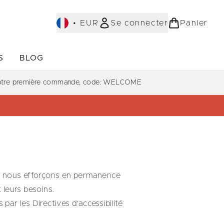
•
EUR
Se connecter
Panier
S
BLOG
ST-SELLERS)
Accédez au sous-menu (COLLECTIONS)
Accédez au sous-menu (À PROPOS)
votre première commande, code: WELCOME
ous nous efforçons en permanence
t leurs besoins.
ar les Directives d’accessibilité