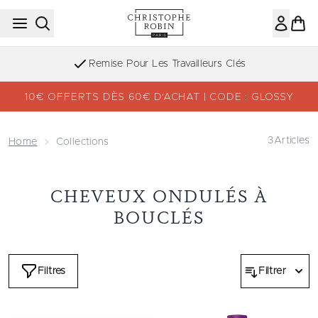
Passer au contenu principal
Remise Pour Les Travailleurs Clés
10€ OFFERTS DÈS 60€ D’ACHAT | CODE : GLOSSY
3
Articles
Home
Collections
CHEVEUX ONDULÉS À
BOUCLÉS
Filtres
Filtrer