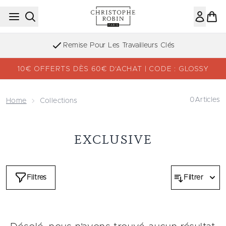
Passer au contenu principal
Remise Pour Les Travailleurs Clés
10€ OFFERTS DÈS 60€ D’ACHAT | CODE : GLOSSY
0
Articles
Home
Collections
EXCLUSIVE
Filtres
Filtrer