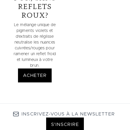
REFLETS
ROUX?
Le mélange unique de
pigments violets et
d’extraits de réglisse
neutralise les nuances
cuivrées/rouges pour
ramener un reflet froid
et lumineux à votre
brun.
ACHETER
INSCRIVEZ-VOUS À LA NEWSLETTER
S'INSCRIRE