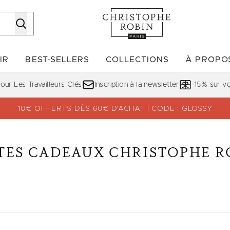
Passer au contenu principal
IR
BEST-SELLERS
COLLECTIONS
À PROPO
Accédez au sous-menu (DÉCOUVRIR)
Accédez au sous-menu (BE
ur Les Travailleurs Clés
Inscription à la newsletter
-15% sur 
10€ OFFERTS DÈS 60€ D’ACHAT | CODE : GLOSSY
TES CADEAUX CHRISTOPHE R