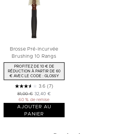
Brosse Pré-Incurvée
Brushing 10 Rangs
PROFITEZ DE 10 € DE
RÉDUCTION À PARTIR DE 60
€ AVEC LE CODE : GLOSSY
3.6
(7)
Prix de vente :
Prix ​​actuel :
81,00 €
32,40 €
60 % de remise
AJOUTER AU
PANIER