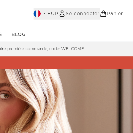
•
EUR
Se connecter
Panier
S
BLOG
ST-SELLERS)
Accédez au sous-menu (COLLECTIONS)
Accédez au sous-menu (À PROPOS)
votre première commande, code: WELCOME