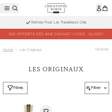
Passer au contenu principal
Remise Pour Les Travailleurs Clés
10€ OFFERTS DÈS 60€ D’ACHAT | CODE : GLOSSY
1
Articles
Home
Les Originaux
LES ORIGINAUX
Filtres
Filtrer