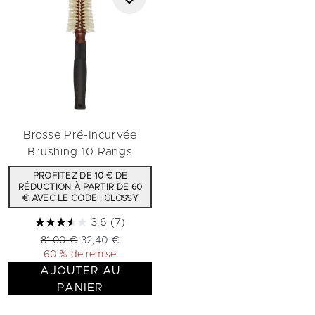
Brosse Pré-Incurvée
Brushing 10 Rangs
PROFITEZ DE 10 € DE
RÉDUCTION À PARTIR DE 60
€ AVEC LE CODE : GLOSSY
3.6
(7)
Prix de vente :
Prix ​​actuel :
81,00 €
32,40 €
60 % de remise
AJOUTER AU
PANIER