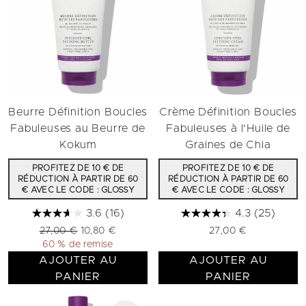
Beurre Définition Boucles
Crème Définition Boucles
Fabuleuses au Beurre de
Fabuleuses à l'Huile de
Kokum
Graines de Chia
PROFITEZ DE 10 € DE
PROFITEZ DE 10 € DE
RÉDUCTION À PARTIR DE 60
RÉDUCTION À PARTIR DE 60
€ AVEC LE CODE : GLOSSY
€ AVEC LE CODE : GLOSSY
3.6
(16)
4.3
(25)
Prix de vente :
Prix ​​actuel :
27,00 €
10,80 €
27,00 €
60 % de remise
AJOUTER AU
AJOUTER AU
PANIER
PANIER