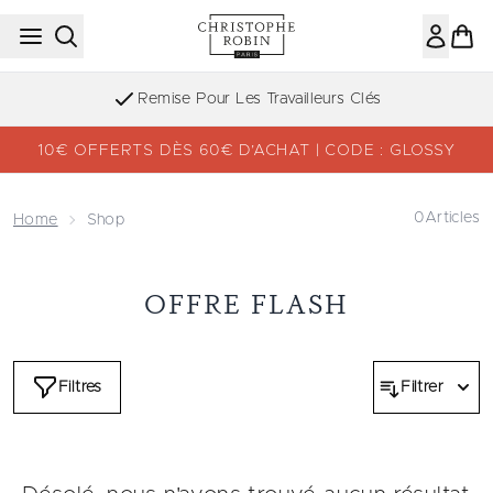
Passer au contenu principal
Remise Pour Les Travailleurs Clés
10€ OFFERTS DÈS 60€ D’ACHAT | CODE : GLOSSY
0
Articles
Home
Shop
OFFRE FLASH
Filtres
Filtrer