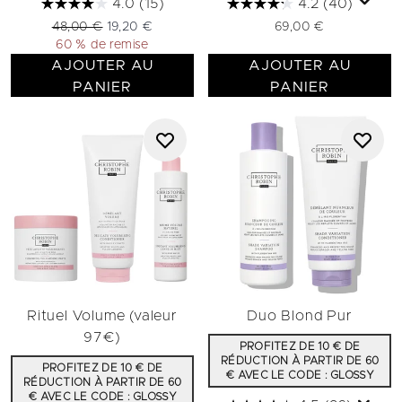
4.0
(15)
4.2
(40)
Prix de vente :
Prix ​​actuel :
48,00 €
19,20 €
69,00 €
60 % de remise
AJOUTER AU
AJOUTER AU
PANIER
PANIER
Rituel Volume (valeur
Duo Blond Pur
97€)
PROFITEZ DE 10 € DE
RÉDUCTION À PARTIR DE 60
PROFITEZ DE 10 € DE
€ AVEC LE CODE : GLOSSY
RÉDUCTION À PARTIR DE 60
€ AVEC LE CODE : GLOSSY