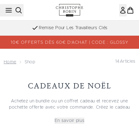
Passer au contenu principal
Remise Pour Les Travailleurs Clés
10€ OFFERTS DÈS 60€ D’ACHAT | CODE : GLOSSY
14
Articles
Home
Shop
CADEAUX DE NOËL
Achetez un bundle ou un coffret cadeau et recevez une
pochette offerte avec votre commande. Créez le cadeau
idéal avec Christophe Robin. Découvrez des cadeaux de Noël
et des idées de cadeaux adaptés à chacun, que vous
En savoir plus
cherchiez un cadeau de Noël pour elle, pour lui, pour une
femme, un homme, une amie, un parent, une soeur ou un
frère. Tous nos coffrets conviennent aux cheveux bouclés,