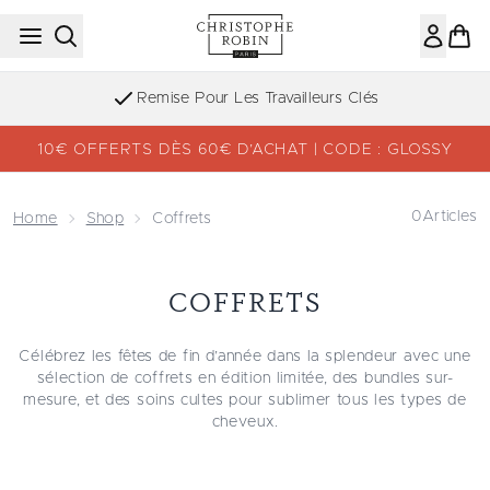
Passer au contenu principal
Remise Pour Les Travailleurs Clés
10€ OFFERTS DÈS 60€ D’ACHAT | CODE : GLOSSY
0
Articles
Home
Shop
Coffrets
COFFRETS
Célébrez les fêtes de fin d’année dans la splendeur avec une
sélection de coffrets en édition limitée, des bundles sur-
mesure, et des soins cultes pour sublimer tous les types de
cheveux.