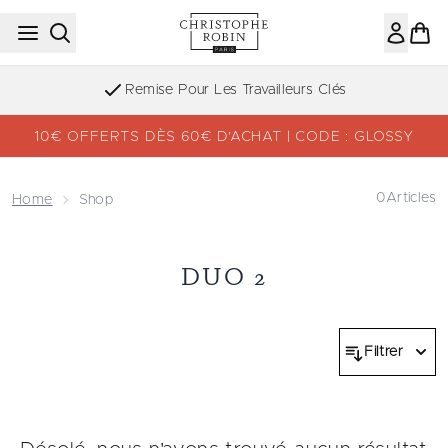
Passer au contenu principal
Remise Pour Les Travailleurs Clés
10€ OFFERTS DÈS 60€ D’ACHAT | CODE : GLOSSY
0
Articles
Home
Shop
DUO 2
Filtrer