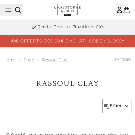
Passer au contenu principal
Remise Pour Les Travailleurs Clés
10€ OFFERTS DÈS 60€ D’ACHAT | CODE : GLOSSY
0
Articles
Home
Shop
Rassoul Clay
RASSOUL CLAY
Filtrer