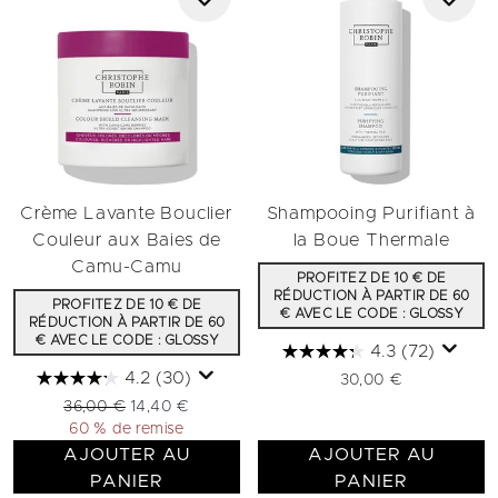
Crème Lavante Bouclier
Shampooing Purifiant à
Couleur aux Baies de
la Boue Thermale
Camu-Camu
PROFITEZ DE 10 € DE
RÉDUCTION À PARTIR DE 60
PROFITEZ DE 10 € DE
€ AVEC LE CODE : GLOSSY
RÉDUCTION À PARTIR DE 60
€ AVEC LE CODE : GLOSSY
4.3
(72)
4.2
(30)
30,00 €
Prix de vente :
Prix ​​actuel :
36,00 €
14,40 €
60 % de remise
AJOUTER AU
AJOUTER AU
PANIER
PANIER