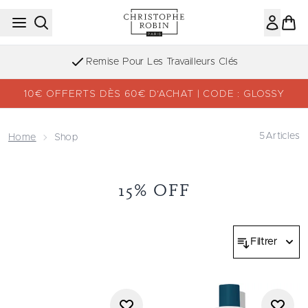
Passer au contenu principal
Remise Pour Les Travailleurs Clés
10€ OFFERTS DÈS 60€ D’ACHAT | CODE : GLOSSY
5
Articles
Home
Shop
15% OFF
Filtrer