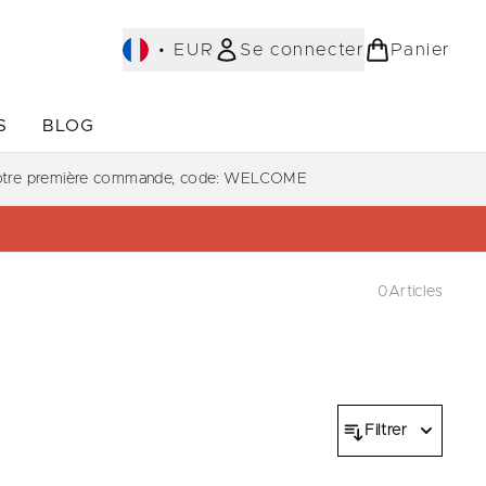
•
EUR
Se connecter
Panier
S
BLOG
ST-SELLERS)
Accédez au sous-menu (COLLECTIONS)
Accédez au sous-menu (À PROPOS)
votre première commande, code: WELCOME
0
Articles
Filtrer