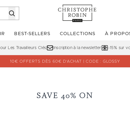
Passer au contenu principal
IR
BEST-SELLERS
COLLECTIONS
À PROPO
Accédez au sous-menu (DÉCOUVRIR)
Accédez au sous-menu (BE
ur Les Travailleurs Clés
Inscription à la newsletter
-15% sur 
10€ OFFERTS DÈS 60€ D’ACHAT | CODE : GLOSSY
SAVE 40% ON