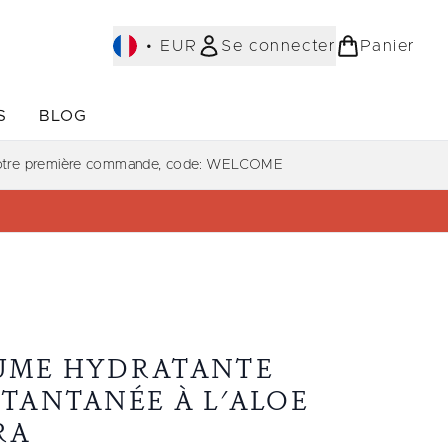
•
EUR
Se connecter
Panier
S
BLOG
ST-SELLERS)
Accédez au sous-menu (COLLECTIONS)
Accédez au sous-menu (À PROPOS)
votre première commande, code: WELCOME
UME HYDRATANTE
STANTANÉE À L'ALOE
RA