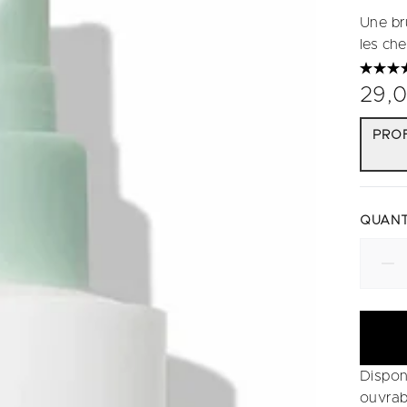
Une br
les ch
29,
PROF
QUANT
Dispon
ouvrab