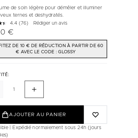
ume de soin légère pour démêler et illuminer
eveux ternes et deshydratés.
4.4
(76)
Rédiger un avis
Lire
76
00 €
avis.
Lien
sur
ITEZ DE 10 € DE RÉDUCTION À PARTIR DE 60
la
€ AVEC LE CODE : GLOSSY
même
page.
ITÉ:
AJOUTER AU PANIER
ible | Expédié normalement sous 24h (jours
les)