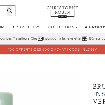
Passer au contenu principal
IR
BEST-SELLERS
COLLECTIONS
À PROPO
Accédez au sous-menu (DÉCOUVRIR)
Accédez au sous-menu (BE
ur Les Travailleurs Clés
Inscription à la newsletter
-15% sur 
10€ OFFERTS DÈS 60€ D’ACHAT | CODE : GLOSSY
à l'Aloe Vera
BR
IN
VE