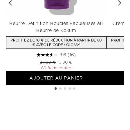
Beurre Définition Boucles Fabuleuses au
Crème H
Beurre de Kokum
PROFITEZ DE 10 € DE RÉDUCTION À PARTIR DE 60
PROFITEZ 
€ AVEC LE CODE : GLOSSY
3.6
(16)
Prix de vente :
Prix ​​actuel :
27,00 €
10,80 €
60 % de remise
AJOUTER AU PANIER
Showing slide 1