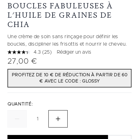
BOUCLES FABULEUSES À
L'HUILE DE GRAINES DE
CHIA
Une crème de soin sans rinçage pour définir les
boucles, discipliner les frisottis et nourrir le cheveu.
4.3
(25)
Rédiger un avis
Lire
25
27,00 €
avis.
Lien
sur
PROFITEZ DE 10 € DE RÉDUCTION À PARTIR DE 60
la
€ AVEC LE CODE : GLOSSY
même
page.
QUANTITÉ: