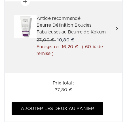
Article recommandé
Beurre Définition Boucles
Fabuleuses au Beurre de Kokum
Prix de vente :
Prix ​​actuel :
27,00 €
10,80 €
Enregistrer 16,20 €
( 60 % de
remise )
Prix ​​total :
37,80 €
AJOUTER LES DEUX AU PANIER