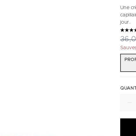
Une cr
capilla
jour.
Prix
36,
Sauve
PROF
QUANT