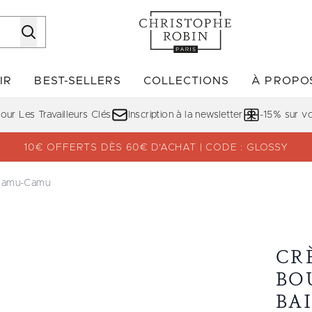
Passer au contenu principal
IR
BEST-SELLERS
COLLECTIONS
À PROPO
Accédez au sous-menu (DÉCOUVRIR)
Accédez au sous-menu (BE
ur Les Travailleurs Clés
Inscription à la newsletter
-15% sur 
10€ OFFERTS DÈS 60€ D’ACHAT | CODE : GLOSSY
 Camu-Camu
leur aux Baies de Camu-Camu
CR
BO
BA