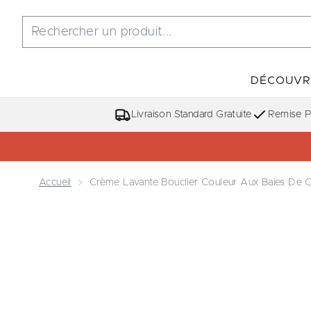
DÉCOUVR
Livraison Standard Gratuite
Remise Po
Accueil
Crème Lavante Bouclier Couleur Aux Baies De
Now showing image 1 Crème Lavante Bouclier Cou