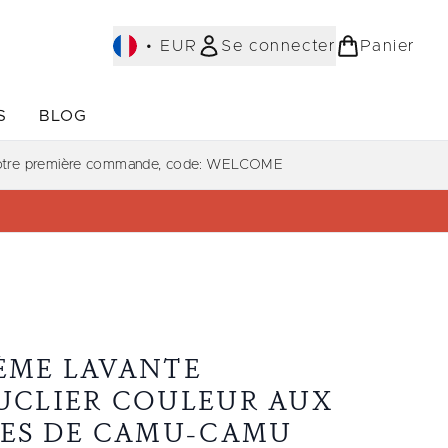
•
EUR
Se connecter
Panier
S
BLOG
ST-SELLERS)
Accédez au sous-menu (COLLECTIONS)
Accédez au sous-menu (À PROPOS)
votre première commande, code: WELCOME
ÈME LAVANTE
UCLIER COULEUR AUX
IES DE CAMU-CAMU