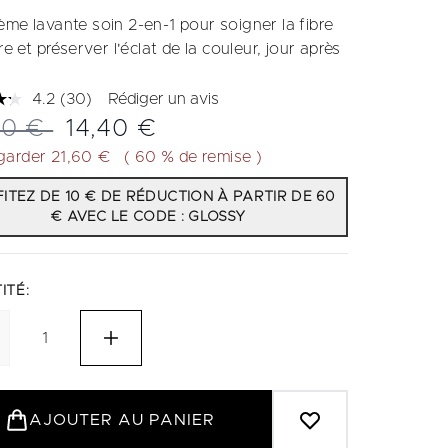
ème lavante soin 2-en-1 pour soigner la fibre
ire et préserver l'éclat de la couleur, jour après
4.2
(30)
Rédiger un avis
Lire
30
 de vente :
Prix ​​actuel :
00 €
14,40 €
avis.
Lien
garder 21,60 €
( 60 % de remise )
sur
la
ITEZ DE 10 € DE RÉDUCTION À PARTIR DE 60
même
€ AVEC LE CODE : GLOSSY
page.
ITÉ:
AJOUTER AU PANIER