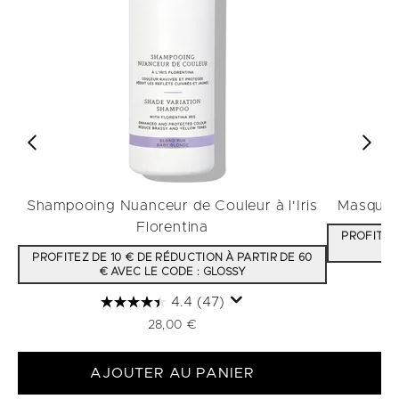
Shampooing Nuanceur de Couleur à l'Iris
Masque F
Florentina
PROFITEZ 
PROFITEZ DE 10 € DE RÉDUCTION À PARTIR DE 60
€ AVEC LE CODE : GLOSSY
4.4
(47)
28,00 €
AJOUTER AU PANIER