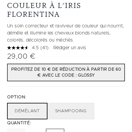
COULEUR À L'IRIS
FLORENTINA
Un soin correcteur et raviveur de couleur qui nourrit,
démêle et illumine les cheveux blonds naturels,
colorés, décolorés ou méchés.
4.5
(41)
Rédiger un avis
Lire
41
29,00 €
avis.
Lien
sur
PROFITEZ DE 10 € DE RÉDUCTION À PARTIR DE 60
la
€ AVEC LE CODE : GLOSSY
même
page.
OPTION:
DÉMÊLANT
SHAMPOOING
QUANTITÉ: