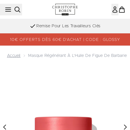
Passer au contenu principal
Remise Pour Les Travailleurs Clés
10€ OFFERTS DÈS 60€ D’ACHAT | CODE : GLOSSY
Accueil
Masque Régénérant À L'Huile De Figue De Barbarie
Now showing image 1 Masque Régénérant à l'Huile de Figu