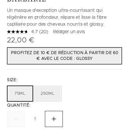
Un masque d'exception ultra-nourrissant qui
régénère en profondeur, répare et lisse la fibre
capillaire pour des cheveux nourris et glossy.
4.7
(20)
Rédiger un avis
Lire
20
22,00 €
avis.
Lien
sur
PROFITEZ DE 10 € DE RÉDUCTION À PARTIR DE 60
la
€ AVEC LE CODE : GLOSSY
même
page.
SIZE:
75ML
250ML
QUANTITÉ: