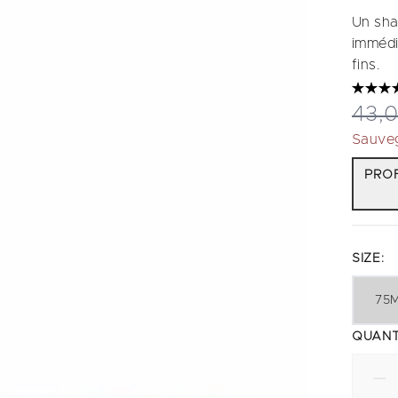
Un sha
immédi
fins.
Prix
43,
Sauve
PROF
SIZE:
75
QUANT