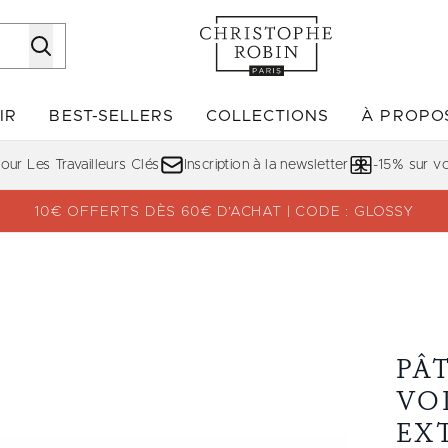
Passer au contenu principal
IR
BEST-SELLERS
COLLECTIONS
À PROPO
Accédez au sous-menu (DÉCOUVRIR)
Accédez au sous-menu (BE
ur Les Travailleurs Clés
Inscription à la newsletter
-15% sur 
10€ OFFERTS DÈS 60€ D’ACHAT | CODE : GLOSSY
 Extraits de Rose
PÂ
VO
EX