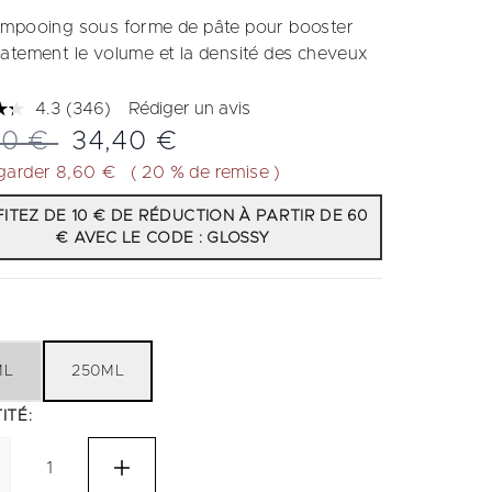
mpooing sous forme de pâte pour booster
atement le volume et la densité des cheveux
4.3
(346)
Rédiger un avis
Lire
346
 de vente :
Prix ​​actuel :
00 €
34,40 €
avis.
Lien
garder 8,60 €
( 20 % de remise )
sur
la
ITEZ DE 10 € DE RÉDUCTION À PARTIR DE 60
même
€ AVEC LE CODE : GLOSSY
page.
ML
250ML
ITÉ: