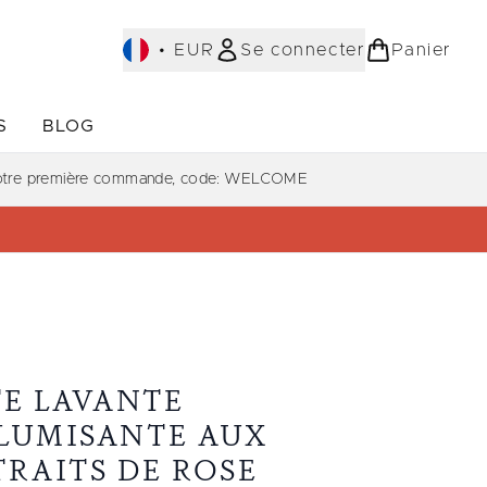
•
EUR
Se connecter
Panier
S
BLOG
ST-SELLERS)
Accédez au sous-menu (COLLECTIONS)
Accédez au sous-menu (À PROPOS)
votre première commande, code: WELCOME
TE LAVANTE
LUMISANTE AUX
TRAITS DE ROSE