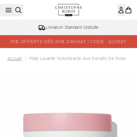
Passer au contenu principal
Livraison Standard Gratuite
10€ OFFERTS DÈS 60€ D’ACHAT | CODE : GLOSSY
Accueil
Pâte Lavante Volumisante Aux Extraits De Rose
Now showing image 1 Pâte Lavante Volumisante aux Extrai