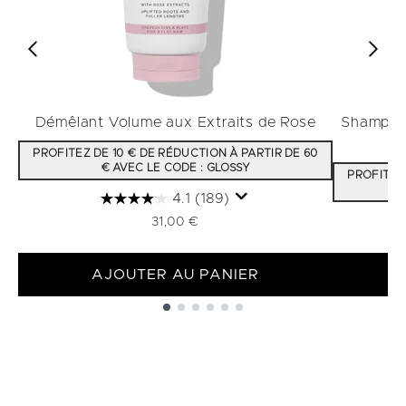
Démêlant Volume aux Extraits de Rose
Shampooi
PROFITEZ DE 10 € DE RÉDUCTION À PARTIR DE 60
€ AVEC LE CODE : GLOSSY
PROFITEZ 
4.1
(189)
31,00 €
AJOUTER AU PANIER
Showing slide 1