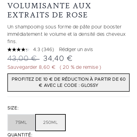
VOLUMISANTE AUX
EXTRAITS DE ROSE
Un shampooing sous forme de pâte pour booster
immédiatement le volume et la densité des cheveux
fins.
4.3
(346)
Rédiger un avis
Lire
346
Prix de vente :
Prix ​​actuel :
43,00 €
34,40 €
avis.
Lien
Sauvegarder 8,60 €
( 20 % de remise )
sur
la
PROFITEZ DE 10 € DE RÉDUCTION À PARTIR DE 60
même
€ AVEC LE CODE : GLOSSY
page.
SIZE:
75ML
250ML
QUANTITÉ: