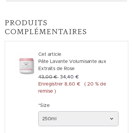
PRODUITS
COMPLÉMENTAIRES
Cet article
Pâte Lavante Volumisante aux
Extraits de Rose
Prix de vente :
Prix ​​actuel :
43,00 €
34,40 €
Enregistrer 8,60 €
( 20 % de
remise )
*Size
250ml