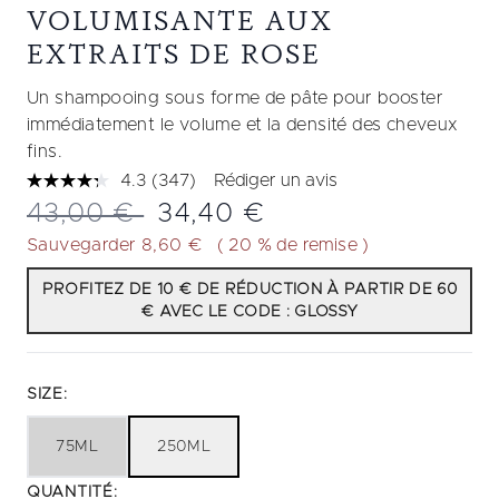
VOLUMISANTE AUX
EXTRAITS DE ROSE
Un shampooing sous forme de pâte pour booster
immédiatement le volume et la densité des cheveux
fins.
4.3
(347)
Rédiger un avis
Lire
347
Prix de vente :
Prix ​​actuel :
43,00 €
34,40 €
avis.
Lien
Sauvegarder 8,60 €
( 20 % de remise )
sur
la
PROFITEZ DE 10 € DE RÉDUCTION À PARTIR DE 60
même
€ AVEC LE CODE : GLOSSY
page.
SIZE:
75ML
250ML
QUANTITÉ: