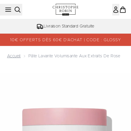
Passer au contenu principal
Livraison Standard Gratuite
10€ OFFERTS DÈS 60€ D’ACHAT | CODE : GLOSSY
Accueil
Pâte Lavante Volumisante Aux Extraits De Rose
Now showing image 1 Pâte Lavante Volumisante aux Extrai