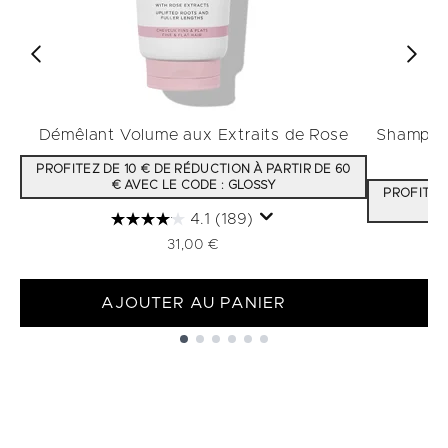
Démêlant Volume aux Extraits de Rose
Shampooi
PROFITEZ DE 10 € DE RÉDUCTION À PARTIR DE 60
€ AVEC LE CODE : GLOSSY
PROFITEZ 
4.1
(189)
31,00 €
AJOUTER AU PANIER
Showing slide 1