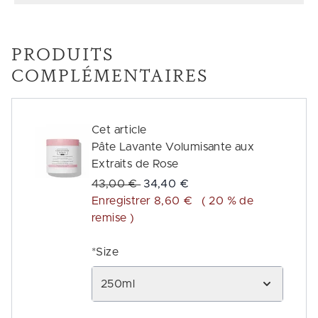
PRODUITS
COMPLÉMENTAIRES
Cet article
Pâte Lavante Volumisante aux
Extraits de Rose
Prix de vente :
Prix ​​actuel :
43,00 €
34,40 €
Enregistrer 8,60 €
( 20 % de
remise )
*Size
250ml