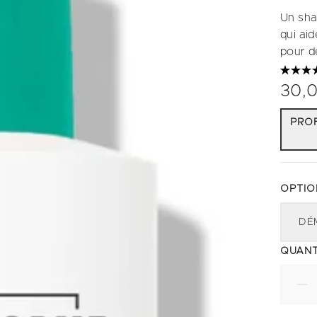
Un sha
qui aid
pour d
30,
PROF
OPTIO
DÉ
QUANT