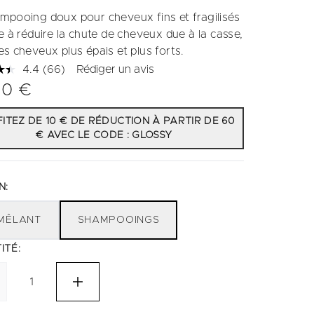
mpooing doux pour cheveux fins et fragilisés
e à réduire la chute de cheveux due à la casse,
es cheveux plus épais et plus forts.
4.4
(66)
Rédiger un avis
Lire
66
00 €
avis.
Lien
sur
ITEZ DE 10 € DE RÉDUCTION À PARTIR DE 60
la
€ AVEC LE CODE : GLOSSY
même
page.
N:
MÊLANT
SHAMPOOINGS
ITÉ: