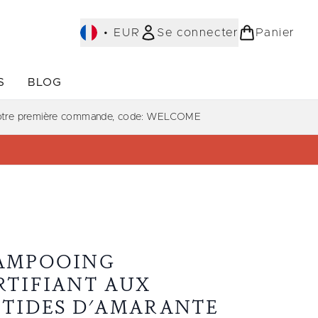
•
EUR
Se connecter
Panier
S
BLOG
ST-SELLERS)
Accédez au sous-menu (COLLECTIONS)
Accédez au sous-menu (À PROPOS)
votre première commande, code: WELCOME
AMPOOING
RTIFIANT AUX
PTIDES D'AMARANTE