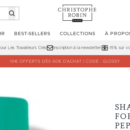
Passer au contenu principal
IR
BEST-SELLERS
COLLECTIONS
À PROPO
Accédez au sous-menu (DÉCOUVRIR)
Accédez au sous-menu (BE
ur Les Travailleurs Clés
Inscription à la newsletter
-15% sur 
10€ OFFERTS DÈS 60€ D’ACHAT | CODE : GLOSSY
ptides d'Amarante
SH
FO
PE