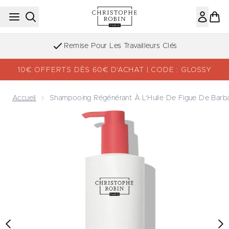
Passer au contenu principal
Remise Pour Les Travailleurs Clés
10€ OFFERTS DÈS 60€ D’ACHAT | CODE : GLOSSY
Accueil
Shampooing Régénérant À L'Huile De Figue De Barba
Now showing image 1 Shampooing Régénérant à l'Huile de 