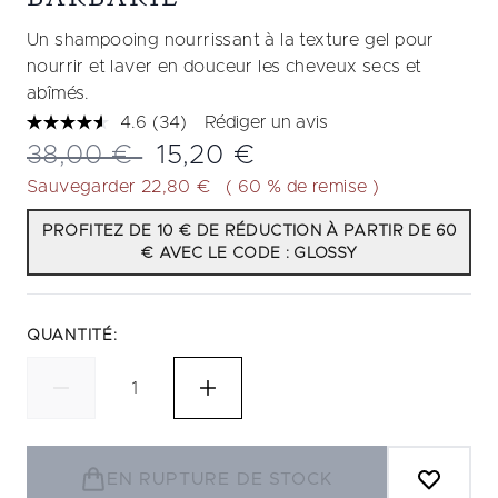
Un shampooing nourrissant à la texture gel pour
nourrir et laver en douceur les cheveux secs et
abîmés.
4.6
(34)
Rédiger un avis
Lire
34
Prix de vente :
Prix ​​actuel :
38,00 €
15,20 €
avis.
Lien
Sauvegarder 22,80 €
( 60 % de remise )
sur
la
PROFITEZ DE 10 € DE RÉDUCTION À PARTIR DE 60
même
€ AVEC LE CODE : GLOSSY
page.
QUANTITÉ:
EN RUPTURE DE STOCK