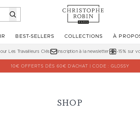
Passer au contenu principal
IR
BEST-SELLERS
COLLECTIONS
À PROPO
Accédez au sous-menu (DÉCOUVRIR)
Accédez au sous-menu (BE
ur Les Travailleurs Clés
Inscription à la newsletter
-15% sur 
10€ OFFERTS DÈS 60€ D’ACHAT | CODE : GLOSSY
SHOP