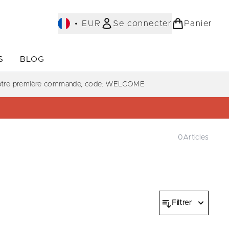
•
EUR
Se connecter
Panier
S
BLOG
ST-SELLERS)
Accédez au sous-menu (COLLECTIONS)
Accédez au sous-menu (À PROPOS)
votre première commande, code: WELCOME
0
Articles
Filtrer