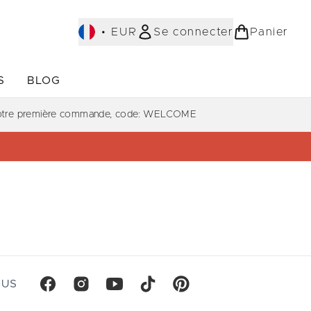
•
EUR
Se connecter
Panier
S
BLOG
ST-SELLERS)
Accédez au sous-menu (COLLECTIONS)
Accédez au sous-menu (À PROPOS)
votre première commande, code: WELCOME
OUS