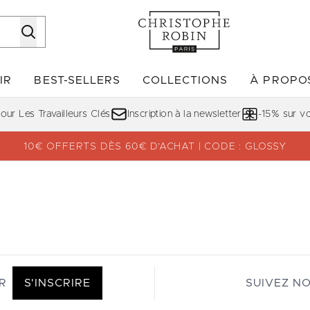
Passer au contenu principal
IR
BEST-SELLERS
COLLECTIONS
À PROPO
Accédez au sous-menu (DÉCOUVRIR)
Accédez au sous-menu (BE
ur Les Travailleurs Clés
Inscription à la newsletter
-15% sur 
10€ OFFERTS DÈS 60€ D’ACHAT | CODE : GLOSSY
R
S'INSCRIRE
SUIVEZ N