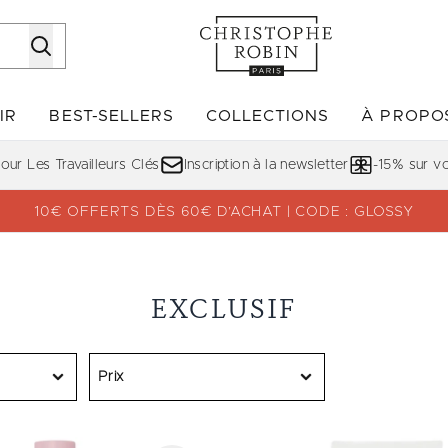
Passer au contenu principal
IR
BEST-SELLERS
COLLECTIONS
À PROPO
Accédez au sous-menu (DÉCOUVRIR)
Accédez au sous-menu (BE
ur Les Travailleurs Clés
Inscription à la newsletter
-15% sur 
10€ OFFERTS DÈS 60€ D’ACHAT | CODE : GLOSSY
EXCLUSIF
Prix