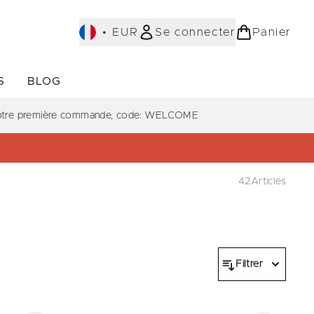
•
EUR
Se connecter
Panier
S
BLOG
ST-SELLERS)
Accédez au sous-menu (COLLECTIONS)
Accédez au sous-menu (À PROPOS)
votre première commande, code: WELCOME
42
Articles
Filtrer