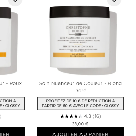
ur - Roux
Soin Nuanceur de Couleur - Blond
Doré
UCTION À
PROFITEZ DE 10 € DE RÉDUCTION À
E : GLOSSY
PARTIR DE 60 € AVEC LE CODE : GLOSSY
)
4.3
(16)
38,00 €
IER
AJOUTER AU PANIER