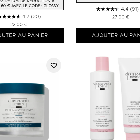
Z DE 10 € DE RÉDUCTION À
 60 € AVEC LE CODE : GLOSSY
4.4
(91)
4.7
(20)
27,00 €
22,00 €
OUTER AU PANIER
AJOUTER AU PAN