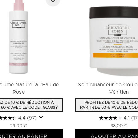
lume Naturel à l'Eau de
Soin Nuanceur de Coule
Rose
Vénitien
Z DE 10 € DE RÉDUCTION À
PROFITEZ DE 10 € DE RÉD
 60 € AVEC LE CODE : GLOSSY
PARTIR DE 60 € AVEC LE COD
4.4
(97)
4.1
(17
29,00 €
38,00 €
OUTER AU PANIER
AJOUTER AU PAN