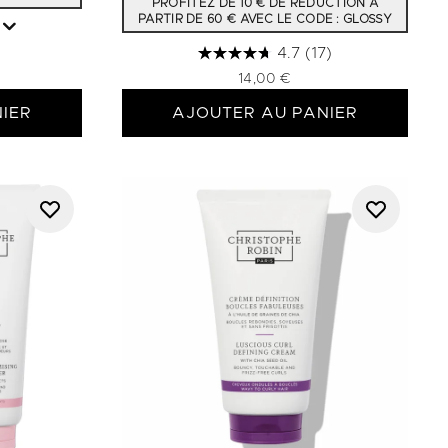
PROFITEZ DE 10 € DE RÉDUCTION À
PARTIR DE 60 € AVEC LE CODE : GLOSSY
4.7
(17)
14,00 €
IER
AJOUTER AU PANIER