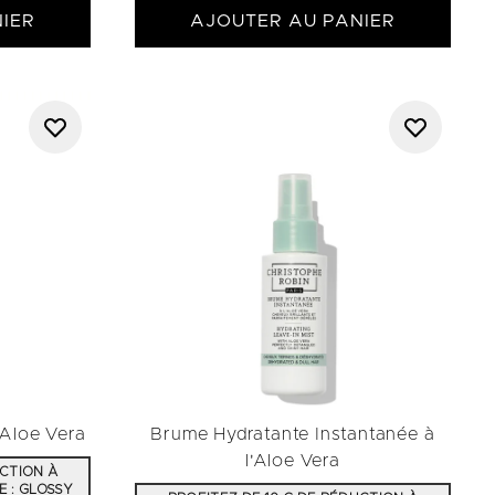
IER
AJOUTER AU PANIER
'Aloe Vera
Brume Hydratante Instantanée à
l'Aloe Vera
UCTION À
E : GLOSSY