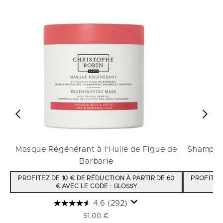
Masque Régénérant à l'Huile de Figue de
Shampooi
Barbarie
PROFITEZ DE 10 € DE RÉDUCTION À PARTIR DE 60
PROFITEZ 
€ AVEC LE CODE : GLOSSY
4.6
(292)
51,00 €