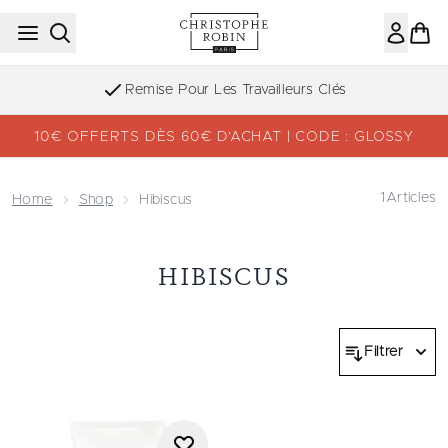
Passer au contenu principal
Remise Pour Les Travailleurs Clés
10€ OFFERTS DÈS 60€ D’ACHAT | CODE : GLOSSY
1
Articles
Home
Shop
Hibiscus
HIBISCUS
Filtrer