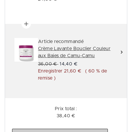
Article recommandé
Crème Lavante Bouclier Couleur
aux Baies de Camu-Camu
Prix de vente :
Prix ​​actuel :
36,00 €
14,40 €
Enregistrer 21,60 €
( 60 % de
remise )
Prix ​​total :
38,40 €