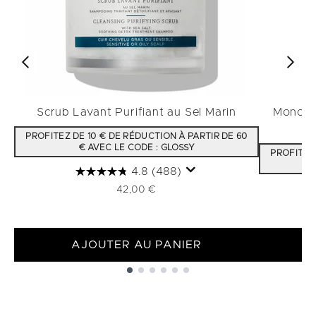
Scrub Lavant Purifiant au Sel Marin
Monoï d
PROFITEZ DE 10 € DE RÉDUCTION À PARTIR DE 60
€ AVEC LE CODE : GLOSSY
PROFITEZ 
4.8
(488)
42,00 €
AJOUTER AU PANIER
Showing slide 1