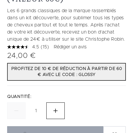
Les 6 grands classiques de la marque rassemblés
dans un kit découverte, pour sublimer tous les types
de cheveux partout et tout le temps. Après l'achat
de votre kit découverte, recevez un bon d'achat
unique de 24€ à utiliser sur le site Christophe Robin.
4.5
(15)
Rédiger un avis
Lire
15
24,00 €
avis.
Lien
sur
PROFITEZ DE 10 € DE RÉDUCTION À PARTIR DE 60
la
€ AVEC LE CODE : GLOSSY
même
page.
QUANTITÉ: