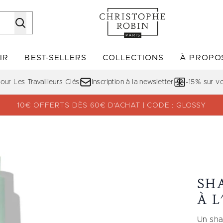
Passer au contenu principal
IR
BEST-SELLERS
COLLECTIONS
À PROPO
Accédez au sous-menu (DÉCOUVRIR)
Accédez au sous-menu (BE
ur Les Travailleurs Clés
Inscription à la newsletter
-15% sur 
10€ OFFERTS DÈS 60€ D’ACHAT | CODE : GLOSSY
 Vera
SH
À 
Un sha