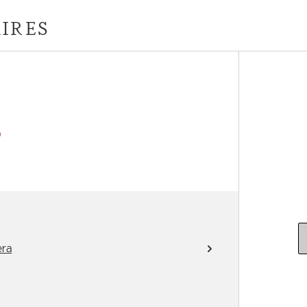
IRES
)
era