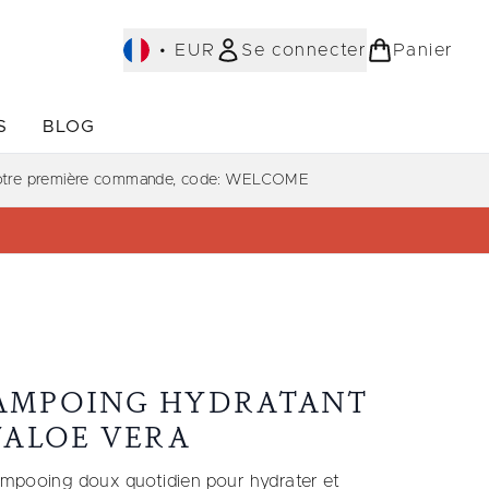
•
EUR
Se connecter
Panier
S
BLOG
ST-SELLERS)
Accédez au sous-menu (COLLECTIONS)
Accédez au sous-menu (À PROPOS)
votre première commande, code: WELCOME
AMPOING HYDRATANT
L'ALOE VERA
mpooing doux quotidien pour hydrater et