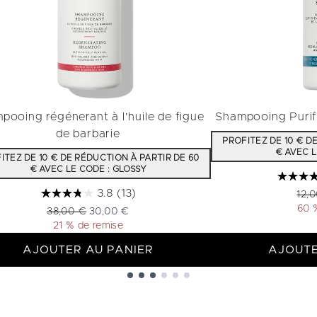
pooing régénerant à l'huile de figue
Shampooing Purif
de barbarie
PROFITEZ DE 10 € D
€ AVEC L
ITEZ DE 10 € DE RÉDUCTION À PARTIR DE 60
€ AVEC LE CODE : GLOSSY
3.8
(13)
Prix
12,
60 
Prix de vente :
Prix ​​actuel :
38,00 €
30,00 €
21 % de remise
AJOUTER AU PANIER
AJOUTE