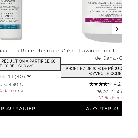
iant à la Boue Thermale
Crème Lavante Bouclier Couleu
de Camu-Camu
E RÉDUCTION À PARTIR DE 60
E CODE : GLOSSY
PROFITEZ DE 10 € DE RÉDUCTION À 
€ AVEC LE CODE : GLOSS
4.1
(40)
4.2
(30)
 de vente :
Prix ​​actuel :
00 €
4,80 €
% de remise
Prix de vente :
Prix ​​actuel 
36,00 €
14,40 €
60 % de remise
R AU PANIER
AJOUTER AU PANI