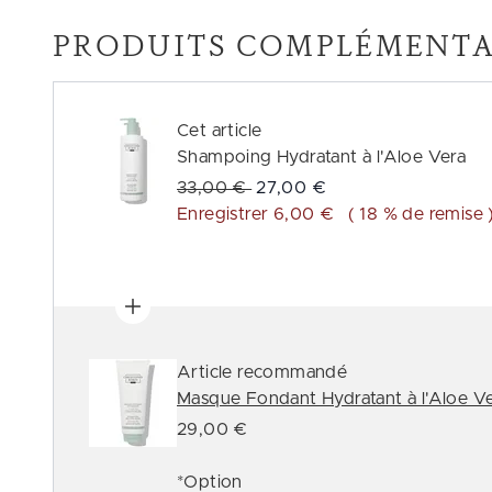
PRODUITS COMPLÉMENTA
Cet article
Shampoing Hydratant à l'Aloe Vera
Prix de vente :
Prix ​​actuel :
33,00 €
27,00 €
Enregistrer 6,00 €
( 18 % de remise 
Article recommandé
Masque Fondant Hydratant à l'Aloe V
29,00 €
*Option