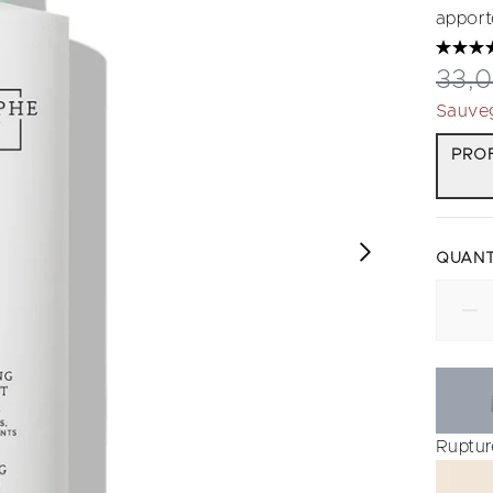
apport
Prix
33,
Sauve
PROF
QUANT
Ruptur