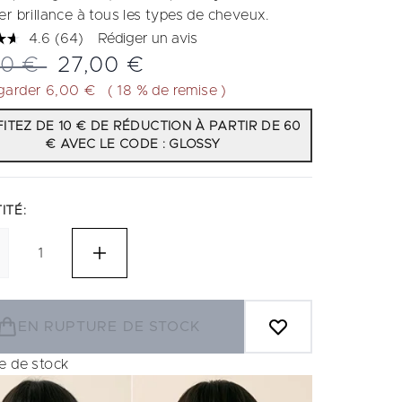
er brillance à tous les types de cheveux.
4.6
(64)
Rédiger un avis
Lire
64
 de vente :
Prix ​​actuel :
00 €
27,00 €
avis.
Lien
garder 6,00 €
( 18 % de remise )
sur
la
ITEZ DE 10 € DE RÉDUCTION À PARTIR DE 60
même
€ AVEC LE CODE : GLOSSY
page.
ITÉ:
EN RUPTURE DE STOCK
e de stock