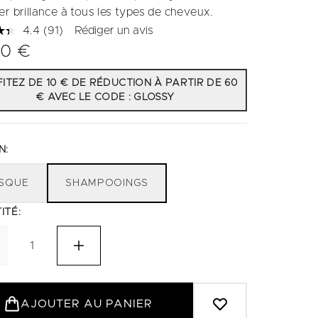
er brillance à tous les types de cheveux.
4.4
(91)
Rédiger un avis
Lire
91
00 €
avis.
Lien
sur
ITEZ DE 10 € DE RÉDUCTION À PARTIR DE 60
la
€ AVEC LE CODE : GLOSSY
même
page.
N:
SQUE
SHAMPOOINGS
ITÉ:
AJOUTER AU PANIER