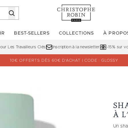
Passer au contenu principal
IR
BEST-SELLERS
COLLECTIONS
À PROPO
Accédez au sous-menu (DÉCOUVRIR)
Accédez au sous-menu (BE
ur Les Travailleurs Clés
Inscription à la newsletter
-15% sur 
10€ OFFERTS DÈS 60€ D’ACHAT | CODE : GLOSSY
 Vera
SH
À 
Un sha