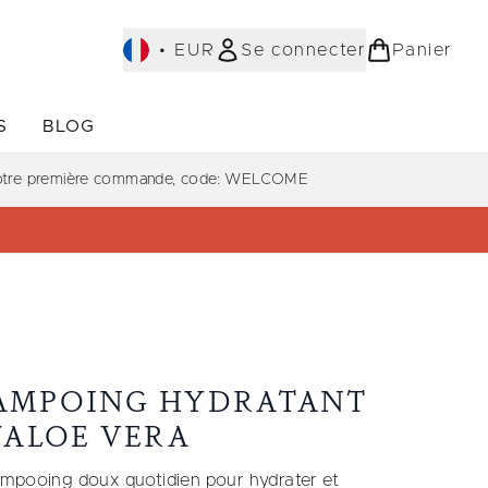
•
EUR
Se connecter
Panier
S
BLOG
ST-SELLERS)
Accédez au sous-menu (COLLECTIONS)
Accédez au sous-menu (À PROPOS)
votre première commande, code: WELCOME
AMPOING HYDRATANT
L'ALOE VERA
mpooing doux quotidien pour hydrater et