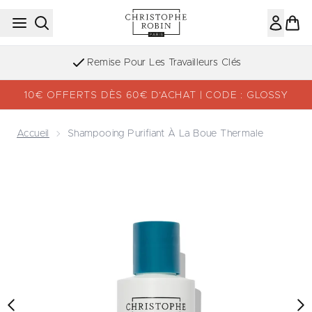
Passer au contenu principal
Inscription à la newsletter
10€ OFFERTS DÈS 60€ D’ACHAT | CODE : GLOSSY
Accueil
Shampooing Purifiant À La Boue Thermale
Now showing image 1 Shampooing Purifiant à la Boue The