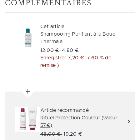
COMPLÉMENTAIRES
Cet article
Shampooing Purifiant à la Boue
Thermale
Prix de vente :
Prix ​​actuel :
12,00 €
4,80 €
Enregistrer 7,20 €
( 60 % de
remise )
Article recommandé
Rituel Protection Couleur (valeur
57€)
Prix de vente :
Prix ​​actuel :
48,00 €
19,20 €