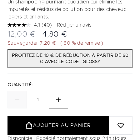
Un shampooing purifiant quotidien qui élimine les
impuretés et résidus de pollution pour des cheveux
légers et brillants.
4.1
(40)
Rédiger un avis
Lire
40
Prix de vente :
Prix ​​actuel :
12,00 €
4,80 €
avis.
Lien
Sauvegarder 7,20 €
( 60 % de remise )
sur
la
PROFITEZ DE 10 € DE RÉDUCTION À PARTIR DE 60
même
€ AVEC LE CODE : GLOSSY
page.
QUANTITÉ:
AJOUTER AU PANIER
Disponible | Expédié normalement sous 24h (jours