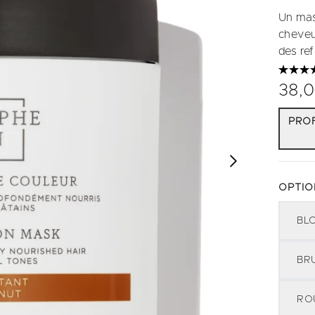
Un mas
cheveu
des ref
38,
PROF
OPTIO
BL
BR
RO