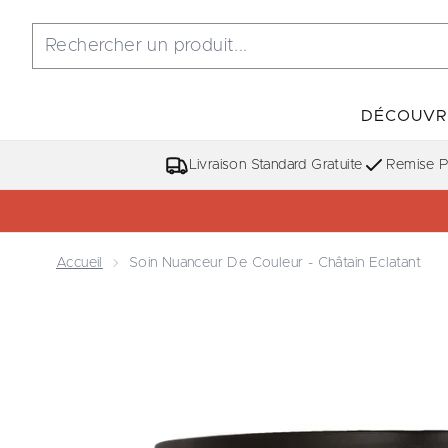
DÉCOUVR
Livraison Standard Gratuite
Remise Po
Accueil
Soin Nuanceur De Couleur - Châtain Eclatant
Now showing image 1 Soin Nuanceur de Couleur - C