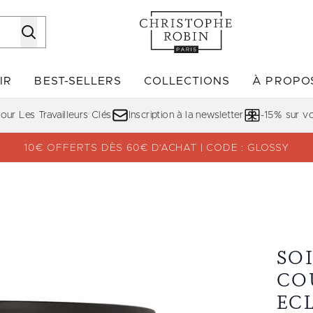
Passer au contenu principal
IR
BEST-SELLERS
COLLECTIONS
À PROPO
Accédez au sous-menu (DÉCOUVRIR)
Accédez au sous-menu (BE
ur Les Travailleurs Clés
Inscription à la newsletter
-15% sur 
10€ OFFERTS DÈS 60€ D’ACHAT | CODE : GLOSSY
hâtain Eclatant
SO
CO
EC