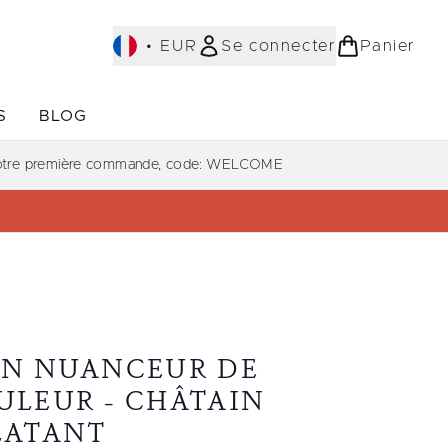
•
EUR
Se connecter
Panier
S
BLOG
ST-SELLERS)
Accédez au sous-menu (COLLECTIONS)
Accédez au sous-menu (À PROPOS)
votre première commande, code: WELCOME
IN NUANCEUR DE
ULEUR - CHÂTAIN
LATANT