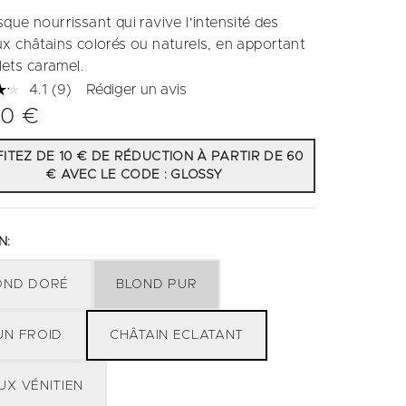
que nourrissant qui ravive l'intensité des
x châtains colorés ou naturels, en apportant
lets caramel.
4.1
(9)
Rédiger un avis
Lire
9
00 €
avis.
Lien
sur
ITEZ DE 10 € DE RÉDUCTION À PARTIR DE 60
la
€ AVEC LE CODE : GLOSSY
même
page.
N:
OND DORÉ
BLOND PUR
UN FROID
CHÂTAIN ECLATANT
UX VÉNITIEN