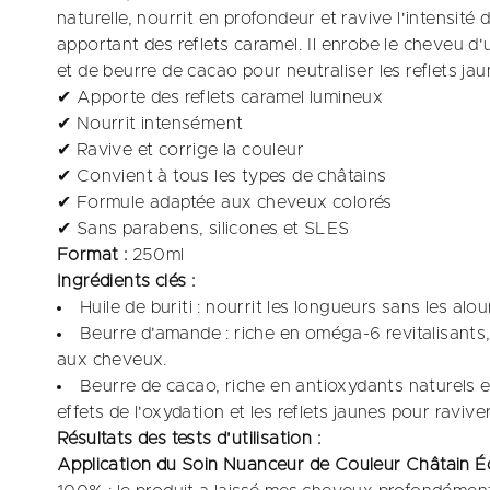
naturelle, nourrit en profondeur et ravive l'intensit
apportant des reflets caramel. Il enrobe le cheveu 
et de beurre de cacao pour neutraliser les reflets jaun
✔ Apporte des reflets caramel lumineux
✔ Nourrit intensément
✔ Ravive et corrige la couleur
✔ Convient à tous les types de châtains
✔ Formule adaptée aux cheveux colorés
✔ Sans parabens, silicones et SLES
Format :
250ml
Ingrédients clés :
Huile de buriti : nourrit les longueurs sans les alourd
Beurre d'amande : riche en oméga-6 revitalisants, a
aux cheveux.​
Beurre de cacao, riche en antioxydants naturels e
effets de l'oxydation et les reflets jaunes pour raviver
Résultats des tests d'utilisation :
Application du Soin Nuanceur de Couleur Châtain Écl