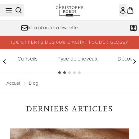
Passer au contenu principal
Inscription à la newsletter
10€ OFFERTS DÈS 60€ D’ACHAT | CODE : GLOSSY
Conseils
Type de cheveux
Découvri
Showing slide 1
Accueil
Blog
DERNIERS ARTICLES