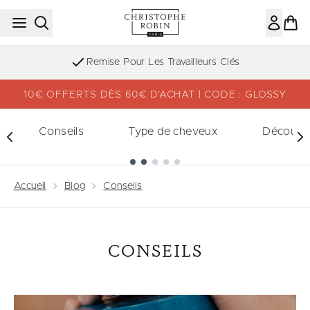
Passer au contenu principal
Remise Pour Les Travailleurs Clés
10€ OFFERTS DÈS 60€ D’ACHAT | CODE : GLOSSY
Conseils
Type de cheveux
Découvri
Showing slide 1
Accueil
Blog
Conseils
CONSEILS