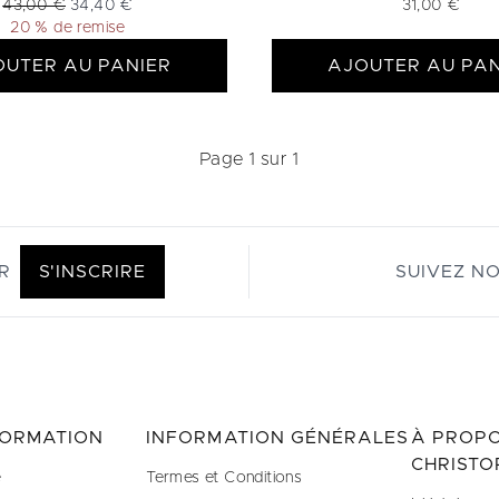
Prix de vente :
Prix ​​actuel :
43,00 €
34,40 €
31,00 €
20 % de remise
OUTER AU PANIER
AJOUTER AU PAN
Page 1 sur 1
R
S'INSCRIRE
SUIVEZ N
FORMATION
INFORMATION GÉNÉRALES
À PROPO
CHRISTO
e
Termes et Conditions