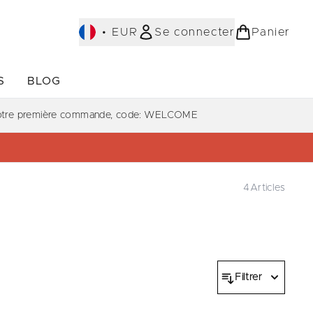
•
EUR
Se connecter
Panier
S
BLOG
ST-SELLERS)
Accédez au sous-menu (COLLECTIONS)
Accédez au sous-menu (À PROPOS)
votre première commande, code: WELCOME
4
Articles
Filtrer