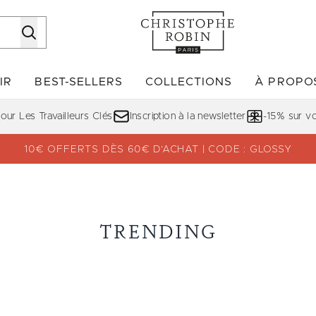
Passer au contenu principal
IR
BEST-SELLERS
COLLECTIONS
À PROPO
Accédez au sous-menu (DÉCOUVRIR)
Accédez au sous-menu (BE
ur Les Travailleurs Clés
Inscription à la newsletter
-15% sur 
10€ OFFERTS DÈS 60€ D’ACHAT | CODE : GLOSSY
TRENDING