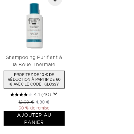
Shampooing Purifiant à
la Boue Thermale
PROFITEZ DE 10 € DE
RÉDUCTION À PARTIR DE 60
€ AVEC LE CODE : GLOSSY
4.1
(40)
Prix de vente :
Prix ​​actuel :
12,00 €
4,80 €
60 % de remise
AJOUTER AU
PANIER