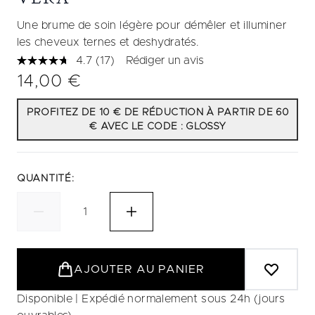
Une brume de soin légère pour démêler et illuminer
les cheveux ternes et deshydratés.
4.7
(17)
Rédiger un avis
Lire
17
14,00 €
avis.
Lien
sur
PROFITEZ DE 10 € DE RÉDUCTION À PARTIR DE 60
la
€ AVEC LE CODE : GLOSSY
même
page.
QUANTITÉ:
AJOUTER AU PANIER
Disponible | Expédié normalement sous 24h (jours