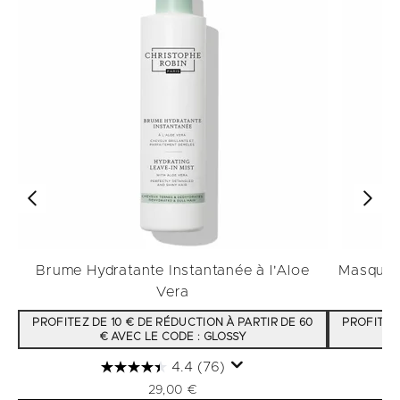
Brume Hydratante Instantanée à l'Aloe
Masque F
Vera
PROFITEZ DE 10 € DE RÉDUCTION À PARTIR DE 60
PROFITEZ 
€ AVEC LE CODE : GLOSSY
4.4
(76)
29,00 €