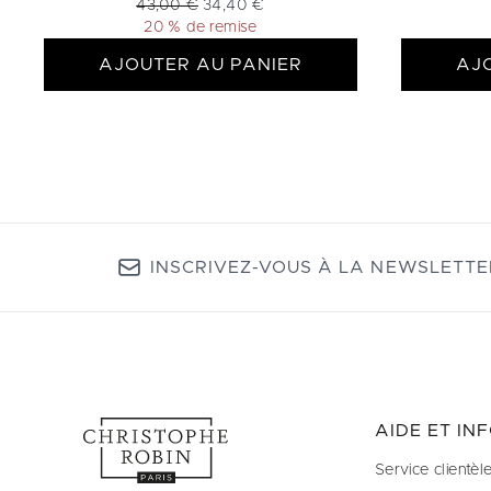
Prix de vente :
Prix ​​actuel :
43,00 €
34,40 €
20 % de remise
AJOUTER AU PANIER
AJ
INSCRIVEZ-VOUS À LA NEWSLETTE
AIDE ET IN
Service clientèl