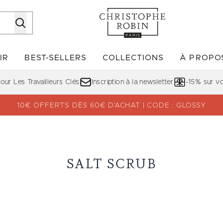
Passer au contenu principal
IR
BEST-SELLERS
COLLECTIONS
À PROPO
Accédez au sous-menu (DÉCOUVRIR)
Accédez au sous-menu (BE
ur Les Travailleurs Clés
Inscription à la newsletter
-15% sur 
10€ OFFERTS DÈS 60€ D’ACHAT | CODE : GLOSSY
SALT SCRUB