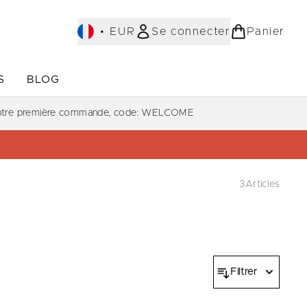
•
EUR
Se connecter
Panier
S
BLOG
ST-SELLERS)
Accédez au sous-menu (COLLECTIONS)
Accédez au sous-menu (À PROPOS)
votre première commande, code: WELCOME
3
Articles
Filtrer